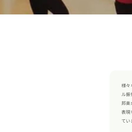
様々
ル振
邦楽
表現
てい