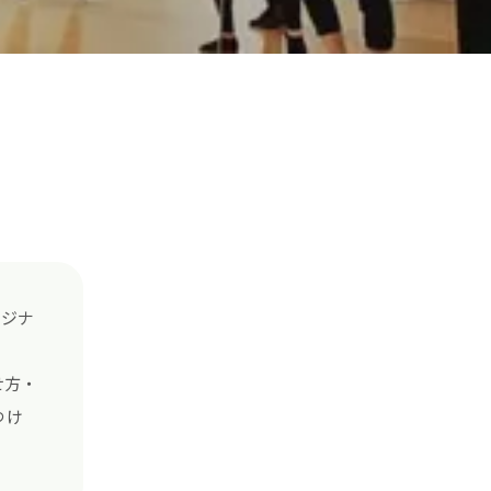
リジナ
せ方・
つけ