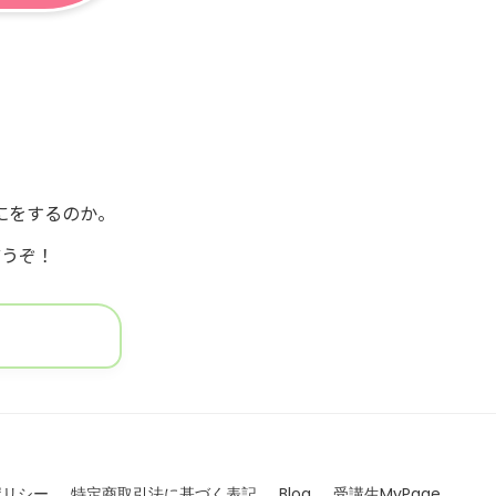
にをするのか。
どうぞ！
ポリシー
特定商取引法に基づく表記
Blog
受講生MyPage