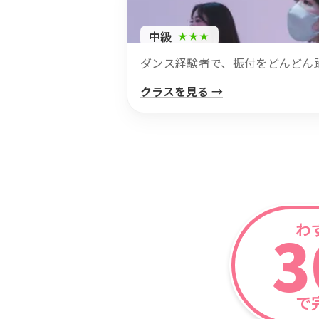
中級
★★★
ダンス経験者で、振付をどんどん
クラスを見る →
わ
3
で