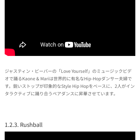
ジャスティン・ビーバーの「Love Yourself」のミュージックビデ
オで踊るKaone & Mariは世界的に有名なHip-Hopダンサー夫婦で
す。鋭いストップが印象的なStyle Hip Hopをベースに、2人がイン
タラクティブに踊り合うペアダンスに昇華させています。
1.2.3. Rushball