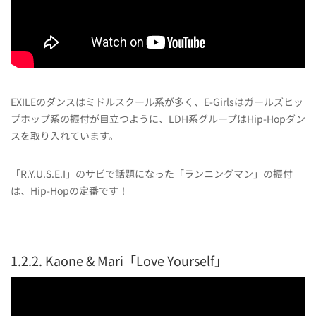
EXILEのダンスはミドルスクール系が多く、E-Girlsはガールズヒッ
プホップ系の振付が目立つように、LDH系グループはHip-Hopダン
スを取り入れています。
「R.Y.U.S.E.I」のサビで話題になった「ランニングマン」の振付
は、Hip-Hopの定番です！
1.2.2. Kaone & Mari「Love Yourself」